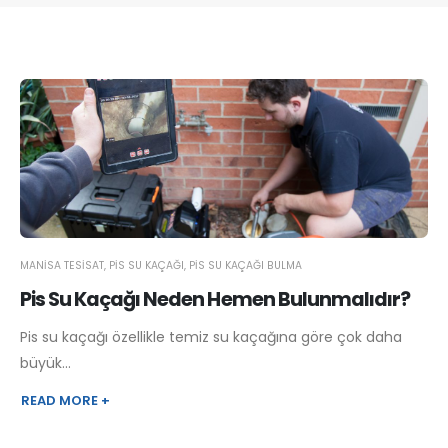
MANISA TESISAT
,
PIS SU KAÇAĞI
,
PIS SU KAÇAĞI BULMA
Pis Su Kaçağı Neden Hemen Bulunmalıdır?
Pis su kaçağı özellikle temiz su kaçağına göre çok daha
büyük...
READ MORE +