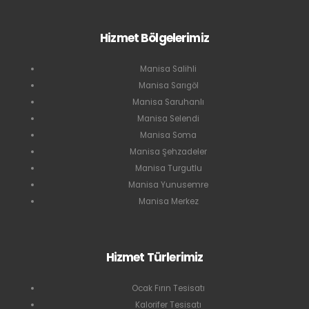
Hizmet Bölgelerimiz
Manisa Salihli
Manisa Sarıgöl
Manisa Saruhanlı
Manisa Selendi
Manisa Soma
Manisa Şehzadeler
Manisa Turgutlu
Manisa Yunusemre
Manisa Merkez
Hizmet Türlerimiz
Ocak Fırın Tesisatı
Kalorifer Tesisatı