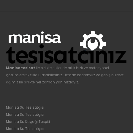
Manisa tesisat
ile birlikte sizler de artık hızlı ve profesyonel
çözümlere tık tıkla ulaşabilirsiniz. Uzman kadromuz ve geniş hizmet
ağımız ile birlikte her zaman yanınızdayız.
Manisa Su Tesisatçısı
Manisa Su Tesisatçısı
Manisa Su Kaçağı Tespiti
Manisa Su Tesisatçısı