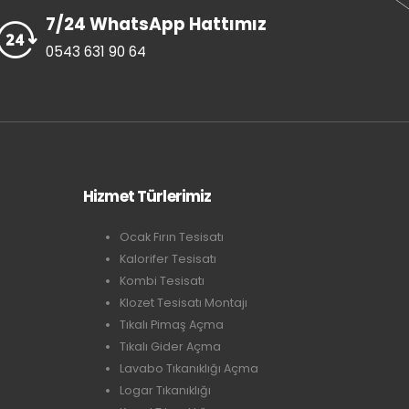
7/24 WhatsApp Hattımız
0543 631 90 64
Hizmet Türlerimiz
Ocak Fırın Tesisatı
Kalorifer Tesisatı
Kombi Tesisatı
Klozet Tesisatı Montajı
Tıkalı Pimaş Açma
Tıkalı Gider Açma
Lavabo Tıkanıklığı Açma
Logar Tıkanıklığı