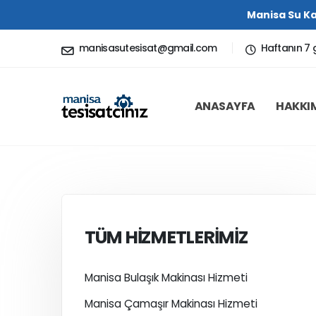
Manisa Su Ka
manisasutesisat@gmail.com
Haftanın 7 
ANASAYFA
HAKKI
TÜM HİZMETLERİMİZ
Manisa Bulaşık Makinası Hizmeti
Manisa Çamaşır Makinası Hizmeti