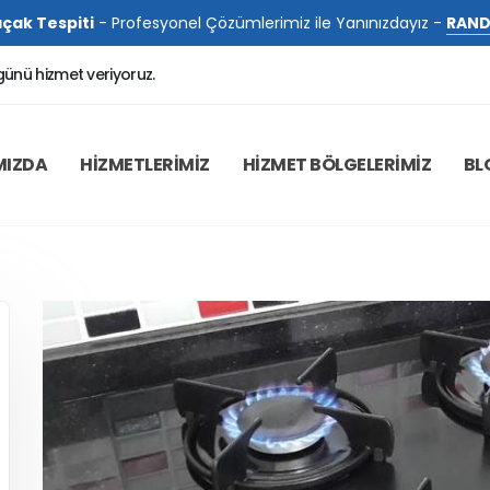
çak Tespiti
- Profesyonel Çözümlerimiz ile Yanınızdayız -
RAND
günü hizmet veriyoruz.
MIZDA
HİZMETLERİMİZ
HİZMET BÖLGELERİMİZ
BL