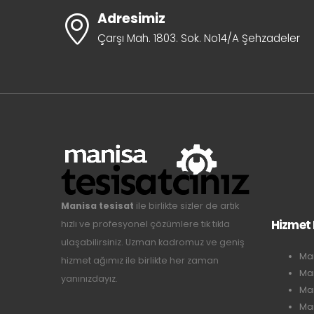
Adresimiz
Çarşı Mah. 1803. Sok. No14/A Şehzadeler
Manisa tesisat
ile birlikte sizler de artık
Hizmet 
hızlı ve profesyonel çözümlere tık tıkla
ulaşabilirsiniz. Uzman kadromuz ve geniş
Man
hizmet ağımız ile birlikte her zaman
Man
yanınızdayız.
Man
Ma