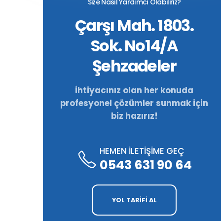
Size Nasıl Yardımcı Olabiliriz?
Çarşı Mah. 1803.
Sok. No14/A
Şehzadeler
İhtiyacınız olan her konuda
profesyonel çözümler sunmak için
biz hazırız!
HEMEN İLETİŞİME GEÇ
0543 631 90 64
YOL TARİFİ AL