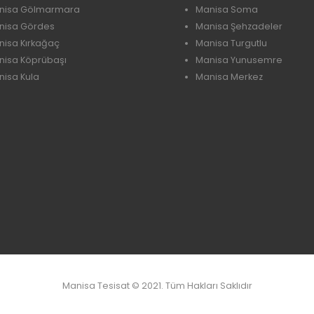
nisa Gölmarmara
Manisa Soma
nisa Gördes
Manisa Şehzadeler
nisa Kırkağaç
Manisa Turgutlu
nisa Köprübaşı
Manisa Yunusemre
isa Kula
Manisa Merkez
Manisa Tesisat © 2021. Tüm Hakları Saklıdır