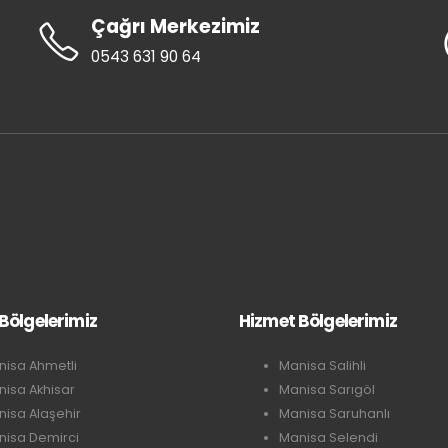
Çağrı Merkezimiz
0543 631 90 64
Bölgelerimiz
Hizmet Bölgelerimiz
isa Ahmetli
Manisa Salihli
isa Akhisar
Manisa Sarıgöl
isa Alaşehir
Manisa Saruhanlı
nisa Demirci
Manisa Selendi