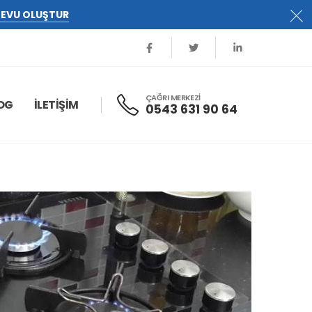
EVU OLUŞTUR
ÇAĞRI MERKEZİ
OG
İLETİŞİM
0543 631 90 64