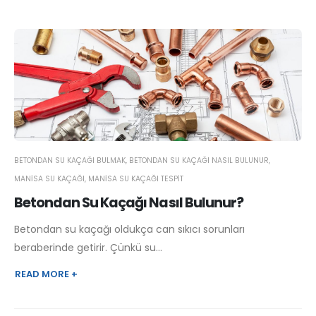
BETONDAN SU KAÇAĞI BULMAK
,
BETONDAN SU KAÇAĞI NASIL BULUNUR
,
MANISA SU KAÇAĞI
,
MANISA SU KAÇAĞI TESPIT
Betondan Su Kaçağı Nasıl Bulunur?
Betondan su kaçağı oldukça can sıkıcı sorunları
beraberinde getirir. Çünkü su...
READ MORE +