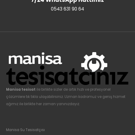
0543 631 90 64
Manisa tesisat
ile birlikte sizler de artık hızlı ve profesyonel
çözümlere tık tıkla ulaşabilirsiniz. Uzman kadromuz ve geniş hizmet
ağımız ile birlikte her zaman yanınızdayız.
Manisa Su Tesisatçısı