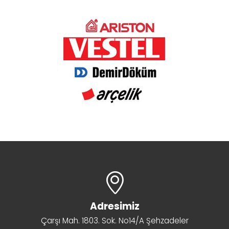
Adresimiz
Çarşı Mah. 1803. Sok. No14/A Şehzadeler