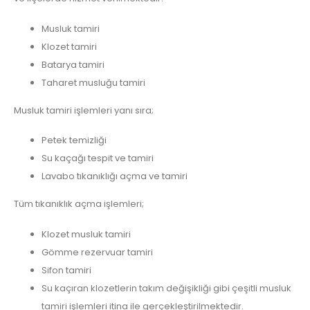
Musluk tamiri
Klozet tamiri
Batarya tamiri
Taharet musluğu tamiri
Musluk tamiri işlemleri yanı sıra;
Petek temizliği
Su kaçağı tespit ve tamiri
Lavabo tıkanıklığı açma ve tamiri
Tüm tıkanıklık açma işlemleri;
Klozet musluk tamiri
Gömme rezervuar tamiri
Sifon tamiri
Su kaçıran klozetlerin takım değişikliği gibi çeşitli musluk
tamiri işlemleri itina ile gerçekleştirilmektedir.