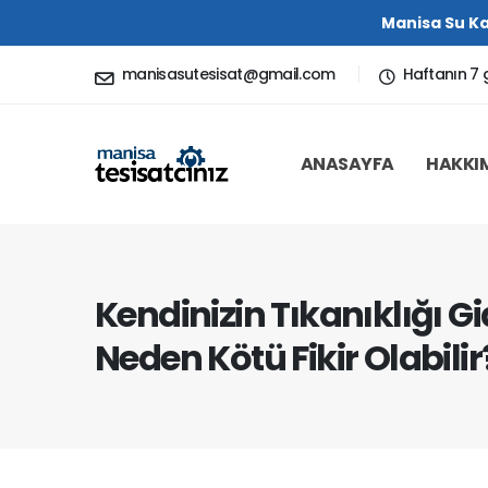
Manisa Su Ka
manisasutesisat@gmail.com
Haftanın 7 
ANASAYFA
HAKKI
Kendinizin Tıkanıklığı G
Neden Kötü Fikir Olabilir