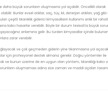
 daha büyük sorunların oluşmasına yol açabilir. Öncelikli olarak
abilir. Bunlar evsel atıklar, saç, tüy, kıl, deterjan atıkları, yağ gibi s
lan çeşitli tıkanıklık giderici kimyasalların kullanımı anlık bir rah
na kalıcı hasarlar verebilir. Böyle bir durum tesisatta büyük sorun
şayacağınız anlamına gelir. Bu türden kimyasallar içinde buluna
lara zarar verebilir.
sağlayacak ve çok geçmeden giderin yine tıkanmasına yol açacakt
klar için profesyonel destek almanız gerekir. Doğru yöntemler ile
ak ve bunun üzerine de en uygun olan yöntem, tıkanıklığı kalıcı o
sorunların oluşmaması adına size zaman ve maddi açıdan tasarr