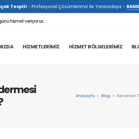
çak Tespiti
- Profesyonel Çözümlerimiz ile Yanınızdayız -
RAND
günü hizmet veriyoruz.
MIZDA
HİZMETLERİMİZ
HİZMET BÖLGELERİMİZ
BL
idermesi
Anasayfa
»
Blog
»
Kendinizin T
?