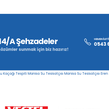
o14/A Şehzadeler
HEMEN İLET
0543 
çözümler sunmak için biz hazırız!
u Kaçağı Tespiti
Manisa Su Tesisatçısı
Manisa Su Tesisatçısı
Eren