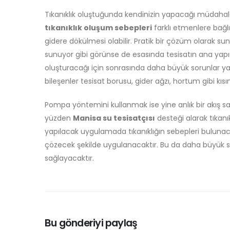
Tıkanıklık oluştuğunda kendinizin yapacağı müdahale
tıkanıklık oluşum sebepleri
farklı etmenlere bağlı ol
gidere dökülmesi olabilir. Pratik bir çözüm olarak sunu
sunuyor gibi görünse de esasında tesisatın ana yapısı
oluşturacağı için sonrasında daha büyük sorunlar ya
bileşenler tesisat borusu, gider ağzı, hortum gibi kısım
Pompa yöntemini kullanmak ise yine anlık bir akış 
yüzden
Manisa su tesisatçısı
desteği alarak tıkanı
yapılacak uygulamada tıkanıklığın sebepleri bulunac
çözecek şekilde uygulanacaktır. Bu da daha büyük 
sağlayacaktır.
Bu gönderiyi paylaş