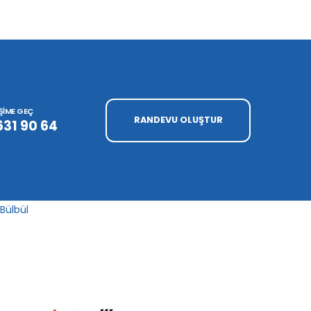
İŞİME GEÇ
RANDEVU OLUŞTUR
631 90 64
 Bülbül