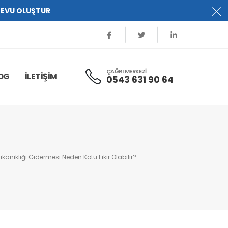
EVU OLUŞTUR
ÇAĞRI MERKEZİ
OG
İLETİŞİM
0543 631 90 64
ıkanıklığı Gidermesi Neden Kötü Fikir Olabilir?