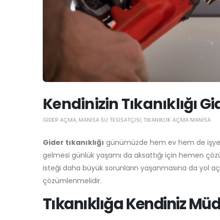
Kendinizin Tıkanıklığı Gi
GIDER AÇMA
,
MANISA SU TESISATÇISI
,
TIKANIKLIK AÇMA MANISA
Gider tıkanıklığı
günümüzde hem ev hem de işyerleri
gelmesi günlük yaşamı da aksattığı için hemen çö
isteği daha büyük sorunların yaşanmasına da yol aç
çözümlenmelidir.
Tıkanıklığa Kendiniz Mü