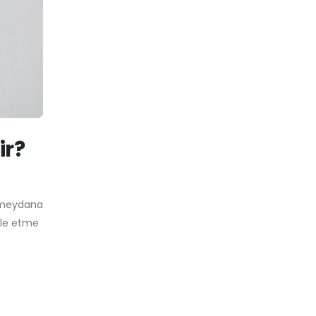
ir?
n meydana
ale etme