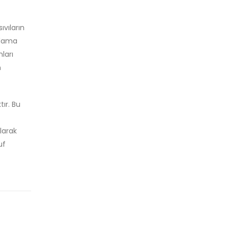
ıvıların
atlama
ları
n
ır. Bu
larak
uf