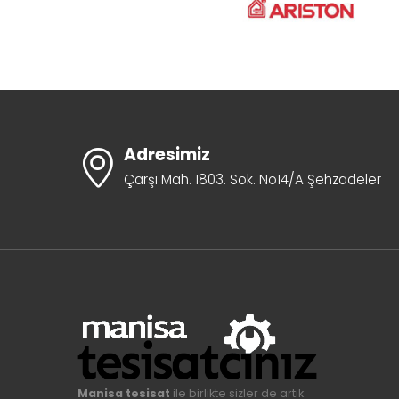
Adresimiz
Çarşı Mah. 1803. Sok. No14/A Şehzadeler
Manisa tesisat
ile birlikte sizler de artık