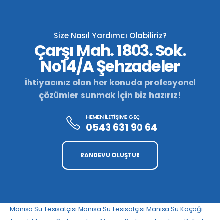
Size Nasıl Yardımcı Olabiliriz?
Çarşı Mah. 1803. Sok.
No14/A Şehzadeler
İhtiyacınız olan her konuda profesyonel
çözümler sunmak için biz hazırız!
HEMEN İLETİŞİME GEÇ
0543 631 90 64
RANDEVU OLUŞTUR
Manisa Su Tesisatçısı
Manisa Su Tesisatçısı
Manisa Su Kaçağı