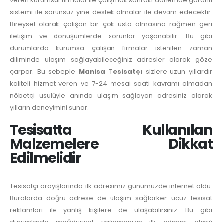
veren kurumsal firmalar ile çalışmak sonraki dönemde garanti
sistemi ile sorunsuz yine destek almalar ile devam edecektir.
Bireysel olarak çalışan bir çok usta olmasına rağmen geri
iletişim ve dönüşümlerde sorunlar yaşanabilir. Bu gibi
durumlarda kurumsa çalışan firmalar istenilen zaman
diliminde ulaşım sağlayabileceğiniz adresler olarak göze
çarpar. Bu sebeple
Manisa Tesisatçı
sizlere uzun yıllardır
kaliteli hizmet veren ve 7-24 mesai saati kavramı olmadan
nöbetçi usulüyle anında ulaşım sağlayan adresiniz olarak
yılların deneyimini sunar.
Tesisatta Kullanılan
Malzemelere Dikkat
Edilmelidir
Tesisatçı arayışlarında ilk adresimiz günümüzde internet oldu.
Buralarda doğru adrese de ulaşım sağlarken ucuz tesisat
reklamları ile yanlış kişilere de ulaşabilirsiniz. Bu gibi
durumlarda mağduriyet yaşamanızın ilk adımını atmış