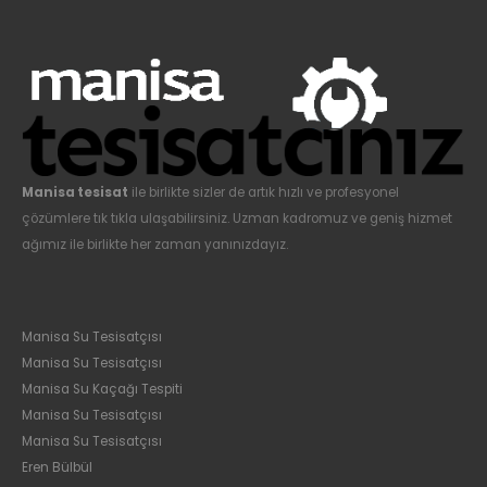
Manisa tesisat
ile birlikte sizler de artık hızlı ve profesyonel
çözümlere tık tıkla ulaşabilirsiniz. Uzman kadromuz ve geniş hizmet
ağımız ile birlikte her zaman yanınızdayız.
Manisa Su Tesisatçısı
Manisa Su Tesisatçısı
Manisa Su Kaçağı Tespiti
Manisa Su Tesisatçısı
Manisa Su Tesisatçısı
Eren Bülbül