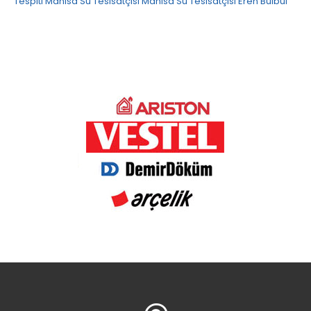
Tespiti
Manisa Su Tesisatçısı
Manisa Su Tesisatçısı
Eren Bülbül